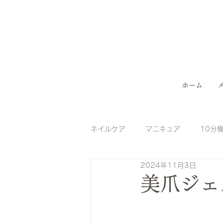
ホーム
ネイルケア
マニキュア
10分
2024年11月3日
ジェルネイル（フット）
ハン
美爪ジェ
ネイルケア
巻爪
魚の目