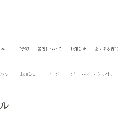
メニュー・ご予約
当店について
お知らせ
よくある質問
極ツヤ
お知らせ
ブログ
ジェルネイル（ハンド）
ドキュア
フットキュア
自爪育成
陥入爪ケア
ル
福祉ネイル
肥厚爪
がん患者ネイルケア