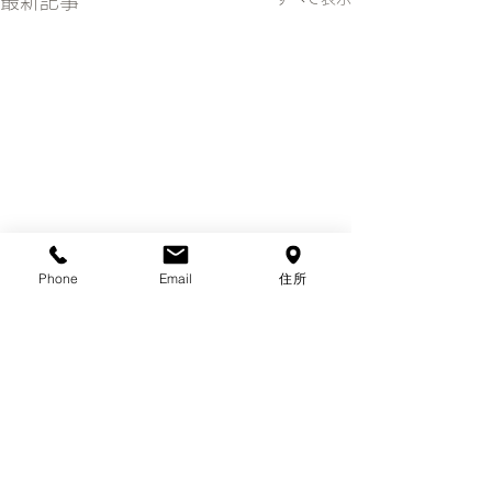
最新記事
Phone
Email
住所
コメント
夏ネイル
貝殻ネイル