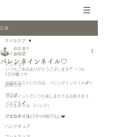
記事
ネイルケア
森満 愛子
ネイルケア
2月4日
バレンタインネイル♡
マニキュア
いつもご来店ありがとうございます(* 'ᵕ' )☆
10分極ツヤ
今回オススメしたのは、バレンタインネイル💅✨
お知らせ
ブログ
ワンポイントでいつも楽しまれてるお客さまネ
イルです💅
ジェルネイル（ハンド）
ジェルネイル（フット）
アポロチョコとハートを爪先に❤️
ハンドキュア
フットキュア