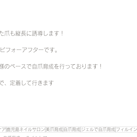
た爪も縦長に誘導します！
のビフォーアフターです。
様のペースで自爪育成を行っております！
で、定着して行きます
ケア
鹿児島ネイルサロン
美爪育成
自爪育成
ジェルで自爪育成
フィルイ