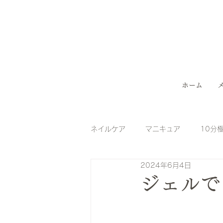
ホーム
ネイルケア
マニキュア
10分
2024年6月4日
ジェルネイル（フット）
ハン
ジェルで
ネイルケア
巻爪
魚の目