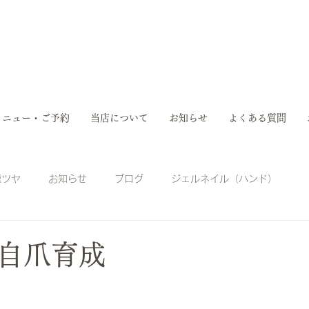
メニュー・ご予約
当店について
お知らせ
よくある質問
極ツヤ
お知らせ
ブログ
ジェルネイル（ハンド）
ドキュア
フットキュア
自爪育成
陥入爪ケア
自爪育成
福祉ネイル
肥厚爪
がん患者ネイルケア