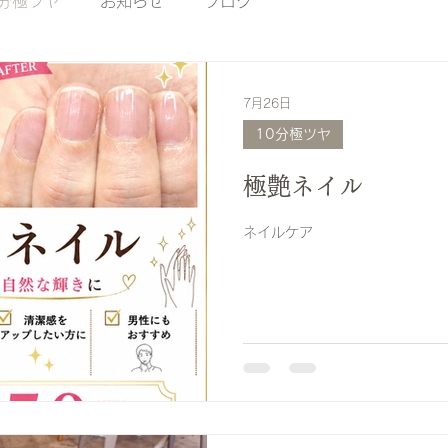
0分極ツヤ
お知らせ
ブログ
ジェルネイル（フット）
ハンドキュア
フットキュア
7月26日
10分極ツヤ
ネイルケア
巻爪
魚の目
福祉ネイル
肥厚爪
極艶ネイル
ネイルケア
ブルネイル