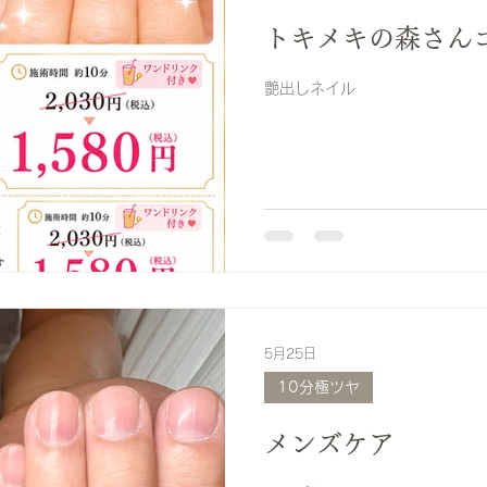
トキメキの森さん
艶出しネイル
5月25日
10分極ツヤ
メンズケア