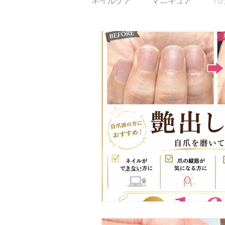
ネイルケア
マニキュア
1
ジェルネイル（ハンド）
自爪育成
陥入爪ケア
がん患者ネイルケア
トラ